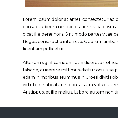
Lorem ipsum dolor sit amet, consectetur adipisc
consuetudinem nostrae orationis vitia posui
dicat ille bene noris. Sint modo partes vitae 
Reges: constructio interrete. Quarum amba
licentiam pollicetur.
Alterum significari idem, ut si diceretur, off
falsone, quaerere mittimus-dicitur oculis se p
etiam in moribus. Nummus in Croesi divitiis o
virtutem habeatur in bonis. Istam voluptate
Aristippus, et ille melius. Laboro autem non si