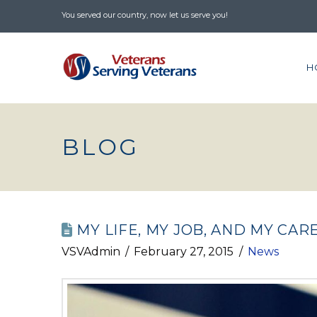
You served our country, now let us serve you!
H
BLOG
MY LIFE, MY JOB, AND MY CAR
VSVAdmin
February 27, 2015
News