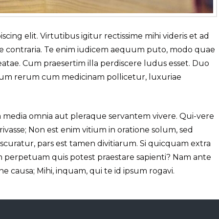
ing elit. Virtutibus igitur rectissime mihi videris et ad
sse contraria. Te enim iudicem aequum puto, modo quae
beatae. Cum praesertim illa perdiscere ludus esset. Duo
rum rerum cum medicinam pollicetur, luxuriae
icia media omnia aut pleraque servantem vivere. Qui-vere
rivasse; Non est enim vitium in oratione solum, sed
bscuratur, pars est tamen divitiarum. Si quicquam extra
m perpetuam quis potest praestare sapienti? Nam ante
ne causa; Mihi, inquam, qui te id ipsum rogavi.